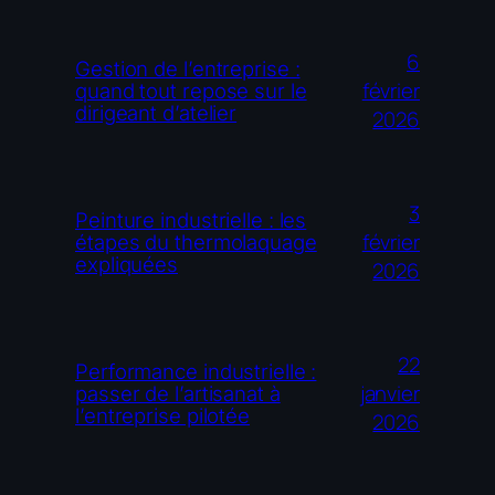
6
Gestion de l’entreprise :
février
quand tout repose sur le
dirigeant d’atelier
2026
3
Peinture industrielle : les
février
étapes du thermolaquage
expliquées
2026
22
Performance industrielle :
janvier
passer de l’artisanat à
l’entreprise pilotée
2026